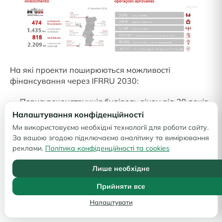
На які проекти поширюються можливості
фінансування через IFRRU 2030:
Повна реконструкція будівель віком від 30 років
або з оцінкою збереженості 2 і нижче.
Налаштування конфіденційності
Реабілітація занедбаних промислових об’єктів та
Ми використовуємо необхідні технології для роботи сайту.
територій, включно з будівництвом нових
За вашою згодою підключаємо аналітику та вимірювання
об’єктів.
реклами.
Політика конфіденційності та cookies
Комплексна реконструкція соціального житла.
Ремонт приватних приміщень при реконструкції
Лише необхідне
будівлі, що відноситься до соціального житла.
Прийняти все
Оновлення громадського простору, який є
частиною реконструйованого комплексу
Налаштувати
соціального житла (для проектів старше 5 років).