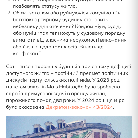
позбавлять статусу житла.
Об’єкт загалом або руйнуючіся комунікації в
багатоквартирному будинку становить
небезпеку для оточення? Кондомініум, сусіди
або муніципалітет можуть у судовому порядку
вимагати від власника нерухомості виконання
обов’язків щодо третіх осіб. Вплоть до
конфіскації.
Сотні тисяч порожніх будинків при явному дефіциті
доступного житла – постійний предмет політичних
дискусій португальських політиків. У 2023 році
пакетом законів Mais Habitação була зроблена
спроба примусової здачі в оренду житла,
порожнього понад два роки. У 2024 році ця міра
була скасована
Декретом-законом 43/2024
.