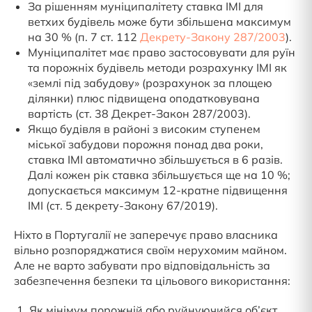
За рішенням муніципалітету ставка IMI для
ветхих будівель може бути збільшена максимум
на 30 % (п. 7 ст. 112
Декрету-Закону 287/2003
).
Муніципалітет має право застосовувати для руїн
та порожніх будівель методи розрахунку IMI як
«землі під забудову» (розрахунок за площею
ділянки) плюс підвищена оподатковувана
вартість (ст. 38 Декрет-Закон 287/2003).
Якщо будівля в районі з високим ступенем
міської забудови порожня понад два роки,
ставка IMI автоматично збільшується в 6 разів.
Далі кожен рік ставка збільшується ще на 10 %;
допускається максимум 12-кратне підвищення
IMI (ст. 5 декрету-Закону 67/2019).
Ніхто в Португалії не заперечує право власника
вільно розпоряджатися своїм нерухомим майном.
Але не варто забувати про відповідальність за
забезпечення безпеки та цільового використання:
Як мінімум порожній або руйнуючийся об’єкт