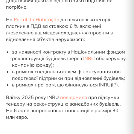
додаткових доказів від платника податків не
потрібно.
На
Portal da Habitação
до пільгової категорії
платників ПДВ за ставкою 6 % включені
(незалежно від місцезнаходження) проекти з
відновлення об’єктів нерухомості:
за наявності контракту з Національним фондом
реконструкції будівель (через
INRU
або керуючу
компанію фонду);
в рамках спеціальних схем фінансування або
податкової підтримки при відновленні будівель;
в рамках програм, що фінансуються INRU(IP).
Влітку 2025 року INRU
повідомило
про підсумки
тендеру на реконструкцію занедбаних будівель.
На 6 лотів запропоновані інвестиції в розмірі 30
млн євро.