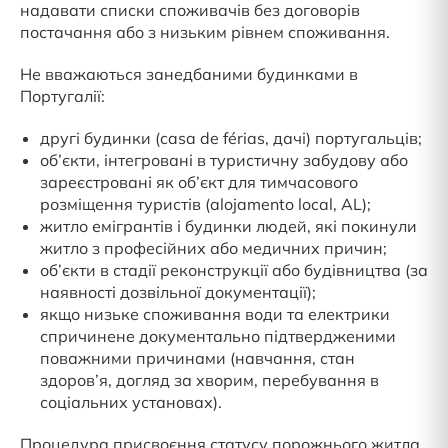
надавати списки споживачів без договорів
постачання або з низьким рівнем споживання.
Не вважаються занедбаними будинками в
Португалії:
другі будинки (casa de férias, дачі) португальців;
об’єкти, інтегровані в туристичну забудову або
зареєстровані як об’єкт для тимчасового
розміщення туристів (alojamento local, AL);
житло емігрантів і будинки людей, які покинули
житло з професійних або медичних причин;
об’єкти в стадії реконструкції або будівництва (за
наявності дозвільної документації);
якщо низьке споживання води та електрики
спричинене документально підтвердженими
поважними причинами (навчання, стан
здоров’я, догляд за хворим, перебування в
соціальних установах).
Процедура присвоєння статусу порожнього житла