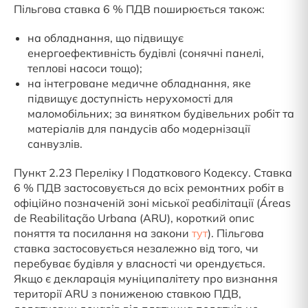
Пільгова ставка 6 % ПДВ поширюється також:
на обладнання, що підвищує
енергоефективність будівлі (сонячні панелі,
теплові насоси тощо);
на інтегроване медичне обладнання, яке
підвищує доступність нерухомості для
маломобільних; за винятком будівельних робіт та
матеріалів для пандусів або модернізації
санвузлів.
Пункт 2.23 Переліку I Податкового Кодексу. Ставка
6 % ПДВ застосовується до всіх ремонтних робіт в
офіційно позначеній зоні міської реабілітації (Áreas
de Reabilitação Urbana (ARU), короткий опис
поняття та посилання на закони
тут
). Пільгова
ставка застосовується незалежно від того, чи
перебуває будівля у власності чи орендується.
Якщо є декларація муніципалітету про визнання
території ARU з пониженою ставкою ПДВ,