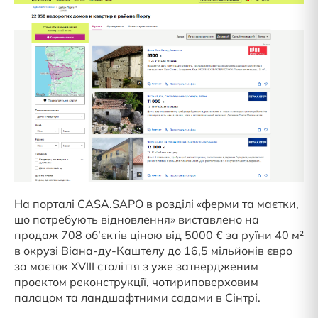
На порталі CASA.SAPO в розділі «ферми та маєтки,
що потребують відновлення» виставлено на
продаж 708 об’єктів ціною від 5000 € за руїни 40 м²
в окрузі Віана-ду-Каштелу до 16,5 мільйонів євро
за маєток XVIII століття з уже затвердженим
проектом реконструкції, чотириповерховим
палацом та ландшафтними садами в Сінтрі.