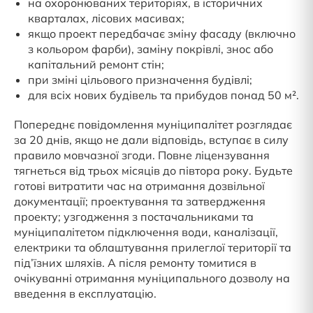
на охоронюваних територіях, в історичних
кварталах, лісових масивах;
якщо проект передбачає зміну фасаду (включно
з кольором фарби), заміну покрівлі, знос або
капітальний ремонт стін;
при зміні цільового призначення будівлі;
для всіх нових будівель та прибудов понад 50 м².
Попереднє повідомлення муніципалітет розглядає
за 20 днів, якщо не дали відповідь, вступає в силу
правило мовчазної згоди. Повне ліцензування
тягнеться від трьох місяців до півтора року. Будьте
готові витратити час на отримання дозвільної
документації; проектування та затвердження
проекту; узгодження з постачальниками та
муніципалітетом підключення води, каналізації,
електрики та облаштування прилеглої території та
під’їзних шляхів. А після ремонту томитися в
очікуванні отримання муніципального дозволу на
введення в експлуатацію.