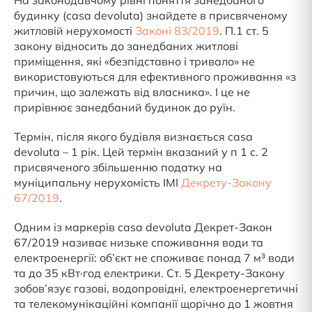
На законодавчому рівні поняття занедбаного
будинку (casa devoluta) знайдете в присвяченому
житловій нерухомості
Законі 83/2019
. П.1 ст. 5
закону відносить до занедбаних житлові
приміщення, які «безпідставно і тривало» не
використовуються для ефективного проживання «з
причин, що залежать від власника». І це не
прирівнює занедбаний будинок до руїн.
Термін, після якого будівля визнається casa
devoluta – 1 рік. Цей термін вказаний у п 1 с. 2
присвяченого збільшенню податку на
муніципальну нерухомість IMI
Декрету-Закону
67/2019
.
Одним із маркерів casa devoluta Декрет-Закон
67/2019 називає низьке споживання води та
електроенергії: об’єкт не споживає понад 7 м³ води
та до 35 кВт·год електрики. Ст. 5 Декрету-Закону
зобов’язує газові, водопровідні, електроенергетичні
та телекомунікаційні компанії щорічно до 1 жовтня