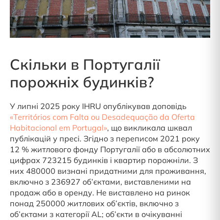
Скільки в Португалії
порожніх будинків?
У липні 2025 року IHRU опублікував доповідь
«Territórios com Falta ou Desadequação da Oferta
Habitacional em Portugal»
, що викликала шквал
публікацій у пресі. Згідно з переписом 2021 року
12 % житлового фонду Португалії або в абсолютних
цифрах 723215 будинків і квартир порожніли. З
них 480000 визнані придатними для проживання,
включно з 236927 об’єктами, виставленими на
продаж або в оренду. Не виставлено на ринок
понад 250000 житлових об’єктів, включно з
об’єктами з категорії AL; об’єкти в очікуванні