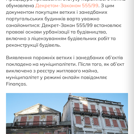
обумовлена
Декретом-Законом 555/99
. З цим
документом покупцям ветхих і занедбаних
португальських будинків варто уважно
ознайомитися: Декрет-Закон 555/99 встановлює
правові основи урбанізації та будівництва,
включно з ліцензуванням будівельних робіт та
реконструкції будівель.
Виявлення порожніх ветхих і занедбаних об’єктів
покладено на муніципалітети. Після того, як об’єкт
виключено з реєстру житлового майна,
муніципалітет у режимі онлайн повідомляє
Finanças.